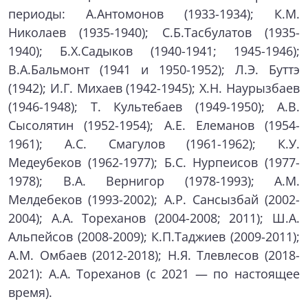
периоды: А.Антомонов (1933-1934); К.М.
Николаев (1935-1940); С.Б.Тасбулатов (1935-
1940); Б.Х.Садыков (1940-1941; 1945-1946);
В.А.Бальмонт (1941 и 1950-1952); Л.Э. Буттэ
(1942); И.Г. Михаев (1942-1945); Х.Н. Наурызбаев
(1946-1948); Т. Культебаев (1949-1950); А.В.
Сысолятин (1952-1954); А.Е. Елеманов (1954-
1961); А.С. Смагулов (1961-1962); К.У.
Медеубеков (1962-1977); Б.С. Нурпеисов (1977-
1978); В.А. Вернигор (1978-1993); A.M.
Мелдебеков (1993-2002); А.Р. Сансызбай (2002-
2004); А.А. Тореханов (2004-2008; 2011); Ш.А.
Альпейсов (2008-2009); К.П.Таджиев (2009-2011);
А.М. Омбаев (2012-2018); Н.Я. Тлевлесов (2018-
2021): А.А. Тореханов (с 2021 — по настоящее
время).