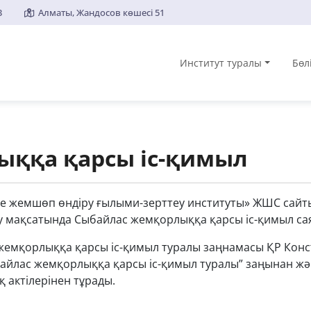
3
Алматы, Жандосов көшесі 51
Институт туралы
Бөл
ыққа қарсы іс-қимыл
 жемшөп өндіру ғылыми-зерттеу институты» ЖШС сайтын
у мақсатында Сыбайлас жемқорлыққа қарсы іс-қимыл саяс
емқорлыққа қарсы іс-қимыл туралы заңнамасы ҚР Конст
айлас жемқорлыққа қарсы іс-қимыл туралы” заңынан жә
 актілерінен тұрады.