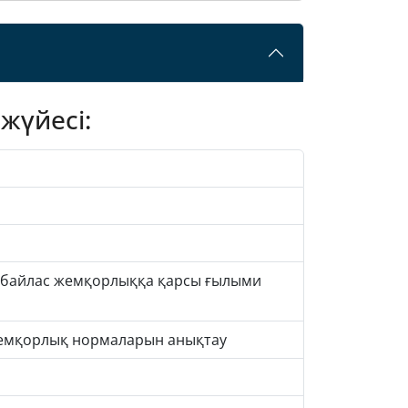
жүйесі:
сыбайлас жемқорлыққа қарсы ғылыми
 жемқорлық нормаларын анықтау