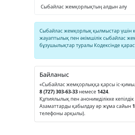
Сыбайлас жемқорлықтың алдын алу
Сыбайлас жемқорлық қылмыстар үшін қ
жауаптылық пен әкімшілік сыбайлас же
бұзушылықтар туралы Кодексінде қара
Байланыс
«Сыбайлас жемқорлыққа қарсы іс-қимы
8 (727) 303-63-33
немесе
1424
.
Құпиялылық пен анонимділікке кепілдік 
Азаматтарды қабылдау әр жұма сайын
1
телефоны арқылы).