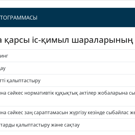
РТОГРАММАСЫ
 қарсы іс-қимыл шараларының 
инг
дау
ті қалыптастыру
на сәйкес нормативтік құқықтық актілер жобаларына 
на сәйкес заң сараптамасын жүргізу кезінде сыбайлас
тарды қалыптастыру және сақтау