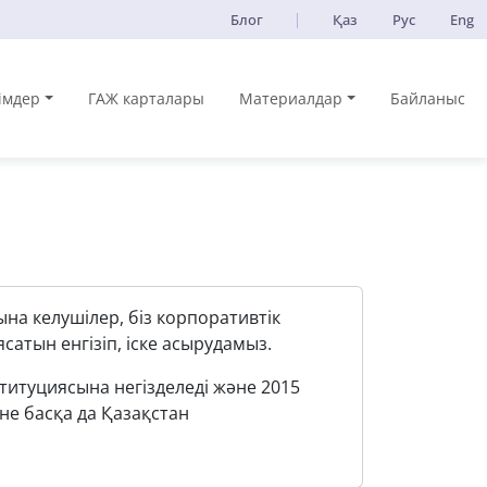
Блог
Қаз
Рус
Eng
імдер
ГАЖ карталары
Материалдар
Байланыс
а келушілер, біз корпоративтік
атын енгізіп, іске асырудамыз.
итуциясына негізделеді және 2015
не басқа да Қазақстан