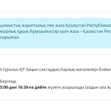
ылмыстық жауаптылық пен жаза Қазақстан Республикасы
мқорлық құқық бұзушылықтар үшін жаза – Қазақстан Ре
стырылған.
л туралы» ҚР Заңын сақтаудың барлық мәселелері бойы
беріледі.
5:00-ден 16:30-ға дейін
жүзеге асырылады (алдын ала 