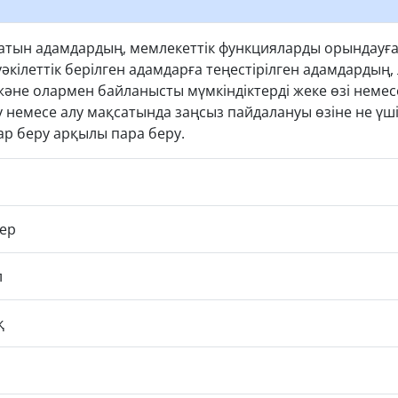
тын адамдардың, мемлекеттік функцияларды орындауға у
әкілеттік берілген адамдарға теңестірілген адамдардың
және олармен байланысты мүмкіндіктерді жеке өзі немесе
 немесе алу мақсатында заңсыз пайдалануы өзіне не үші
ар беру арқылы пара беру.
ер
л
қ