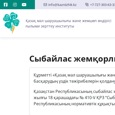
info@kazniizhik.kz
+7-727-303-63-3
Қазақ мал шаруашылығы және жемшөп өндірісі
ғылыми зерттеу институты
Сыбайлас жемқорл
Құрметті «Қазақ мал шаруашылығы және
басқарудың үздік тәжірибелерін қолдан
Қазақстан Республикасының сыбайлас ж
жылғы 18 қарашадағы № 410-V ҚРЗ “Cыб
Республикасының нормативтік құқықтық