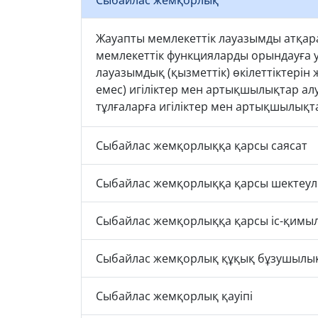
Жауапты мемлекеттік лауазымды атқара
мемлекеттік функцияларды орындауға у
лауазымдық (қызметтік) өкілеттіктерін 
емес) игіліктер мен артықшылықтар алу
тұлғаларға игіліктер мен артықшылықт
Сыбайлас жемқорлыққа қарсы саясат
Сыбайлас жемқорлыққа қарсы шектеул
Сыбайлас жемқорлыққа қарсы іс-қимы
Сыбайлас жемқорлық құқық бұзушылы
Сыбайлас жемқорлық қауіпі