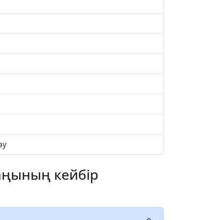
ау
аңының кейбір