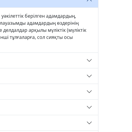
әкілеттік берілген адамдардың,
, лауазымды адамдардың өздерінің
 делдалдар арқылы мүліктік (мүліктік
нші тұлғаларға, сол сияқты осы