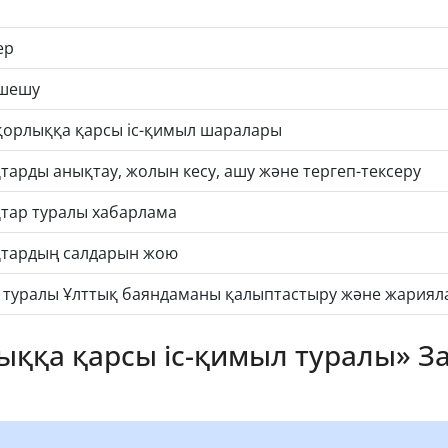
ер
 шешу
мқорлыққа қарсы іс-қимыл шаралары
рды анықтау, жолын кесу, ашу және тергеп-тексеру
тар туралы хабарлама
қтардың салдарын жою
 туралы Ұлттық баяндаманы қалыптастыру және жариял
ққа қарсы іс-қимыл туралы» З