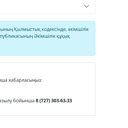
ның Қылмыстық кодексінде, әкімшілік
спубликасының Әкімшілік құқық
нша хабарласыңыз:
жазылу бойынша
8 (727) 303-63-33