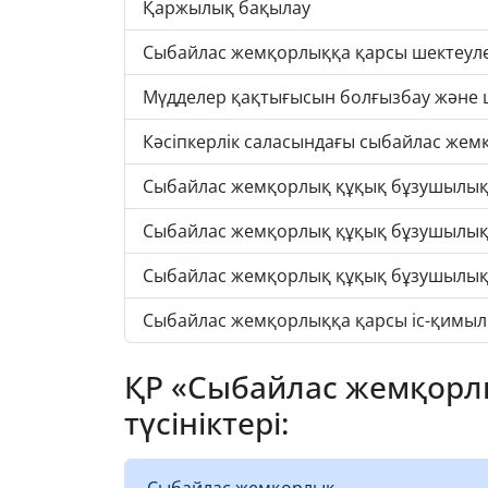
Қаржылық бақылау
Сыбайлас жемқорлыққа қарсы шектеул
Мүдделер қақтығысын болғызбау және
Кәсіпкерлік саласындағы сыбайлас же
Сыбайлас жемқорлық құқық бұзушылықта
Сыбайлас жемқорлық құқық бұзушылық
Сыбайлас жемқорлық құқық бұзушылы
Сыбайлас жемқорлыққа қарсы іс-қимыл
ҚР «Сыбайлас жемқорлы
түсініктері:
Сыбайлас жемқорлық